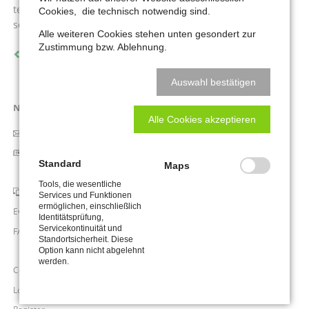
tempor invidunt ut labore et dolore magna aliquyam erat,
Cookies, die technisch notwendig sind.
sed diam voluptua.
Alle weiteren Cookies stehen unten gesondert zur
Zustimmung bzw. Ablehnung.
Zurück
Auswahl bestätigen
Navigation
News & Modules
Alle Cookies akzeptieren
überspringen
Newsletter
News List
Standard
Maps
News Boxed
Tools, die wesentliche
Slider & Testimonials
Services und Funktionen
ermöglichen, einschließlich
Events & Dates
Identitätsprüfung,
Servicekontinuität und
FAQ
Standortsicherheit. Diese
FAQ List
Option kann nicht abgelehnt
werden.
Contact Form
Login