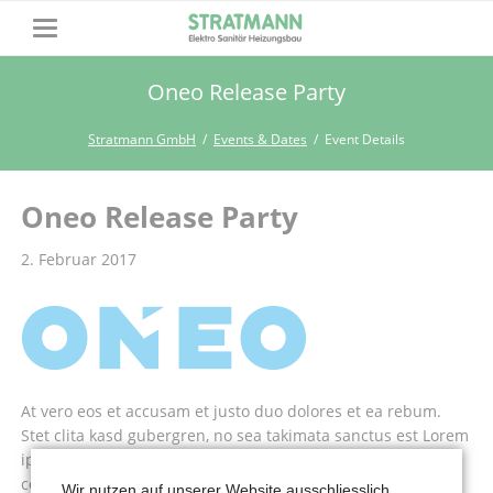
Oneo Release Party
Stratmann GmbH
Events & Dates
Event Details
Oneo Release Party
2. Februar 2017
At vero eos et accusam et justo duo dolores et ea rebum.
Stet clita kasd gubergren, no sea takimata sanctus est Lorem
ipsum dolor sit amet. Lorem ipsum dolor sit amet,
consetetur sadipscing elitr, sed diam nonumy eirmod
Wir nutzen auf unserer Website ausschliesslich