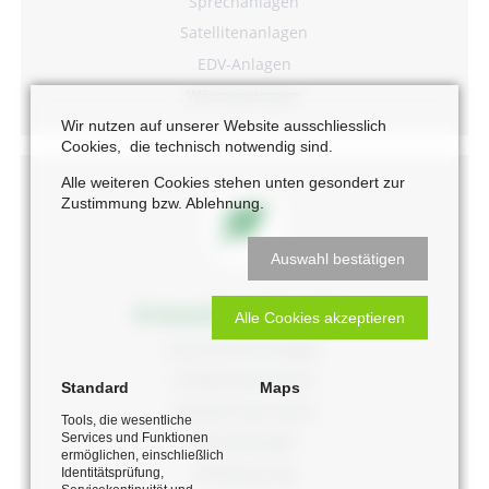
Sprechanlagen
Satellitenanlagen
EDV-Anlagen
Wärmepumpen
Wir nutzen auf unserer Website ausschliesslich
Cookies, die technisch notwendig sind.
Alle weiteren Cookies stehen unten gesondert zur
Zustimmung bzw. Ablehnung.
Auswahl bestätigen
Erneuerbare Energien
Alle Cookies akzeptieren
Solarthermieanlagen
Luftwärmepumpen
Standard
Maps
Solewärmepumpen
Tools, die wesentliche
Services und Funktionen
Hybridanlagen
ermöglichen, einschließlich
Pelletheizung
Identitätsprüfung,