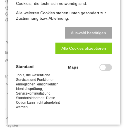
I need a website, where do I start?
Cookies, die technisch notwendig sind.
Can I easily update my website?
Alle weiteren Cookies stehen unten gesondert zur
How much will my website cost?
Zustimmung bzw. Ablehnung.
How can I use Facebook to grow my business?
Auswahl bestätigen
Navigation
News & Modules
überspringen
Alle Cookies akzeptieren
Newsletter
News List
Standard
Maps
News Boxed
Tools, die wesentliche
Slider & Testimonials
Services und Funktionen
ermöglichen, einschließlich
Events & Dates
Identitätsprüfung,
FAQ
Servicekontinuität und
Standortsicherheit. Diese
FAQ List
Option kann nicht abgelehnt
werden.
Contact Form
Login
Register