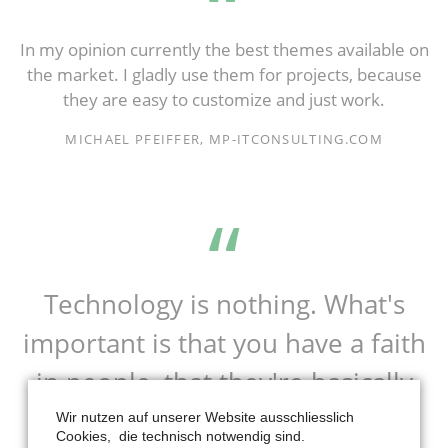
In my opinion currently the best themes available on
the market. I gladly use them for projects, because
they are easy to customize and just work.
MICHAEL PFEIFFER, MP-ITCONSULTING.COM
Technology is nothing. What's
important is that you have a faith
in people, that they're basically
good and smart, and if you give
Wir nutzen auf unserer Website ausschliesslich
Cookies, die technisch notwendig sind.