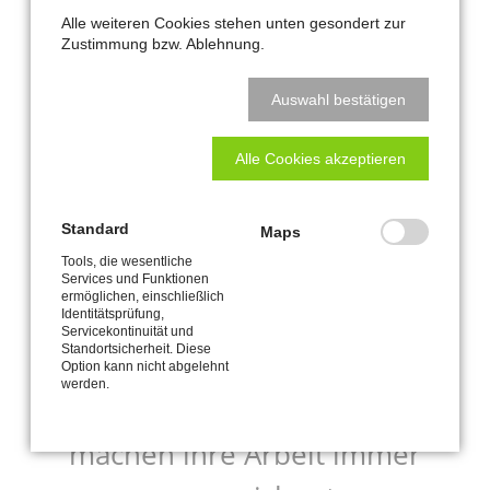
them tools, they'll do wonderful
Alle weiteren Cookies stehen unten gesondert zur
Zustimmung bzw. Ablehnung.
things with them.
Auswahl bestätigen
STEVEN „STEVE“ PAUL JOBS, APPLE INC.
Alle Cookies akzeptieren
Standard
Maps
Tools, die wesentliche
Preis-Leistungs-Verhältnis,
Services und Funktionen
ermöglichen, einschließlich
Professionalität, Qualität
Identitätsprüfung,
Servicekontinuität und
Standortsicherheit. Diese
Gutes Personal, sind immer
Option kann nicht abgelehnt
werden.
zuverlässig und freundlich,
machen ihre Arbeit immer